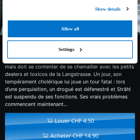
Show details
Allow all
7.3/10
2004
83 min
Thriller
Settings
Herbert Strähl, policier zurichois antidrogue, lui-même
accro aux médicaments, rêve du gros coup de filet
mais doit se contenter de se chamailler avec les petits
dealers et toxicos de la Langstrasse. Un jour, son
tempérament cholérique lui joue un tour fatal : lors
d’une perquisition, un drogué est défenestré et Strähl
est suspendu de ses fonctions. Ses vrais problèmes
commencent maintenant...
Louer CHF 4.50
Acheter CHF 14.90