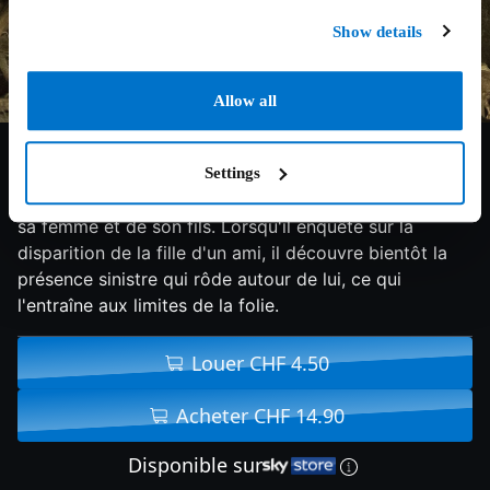
Show details
Allow all
6.2/10
2020
137 min
Horreur
Settings
Un ancien policier est détruit par la mort violente de
sa femme et de son fils. Lorsqu'il enquête sur la
disparition de la fille d'un ami, il découvre bientôt la
présence sinistre qui rôde autour de lui, ce qui
l'entraîne aux limites de la folie.
Louer CHF 4.50
Acheter CHF 14.90
Disponible sur