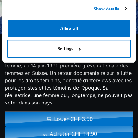
Show details
Allow all
3/10
1994
179 min
Documentaire
Settings
L’histoire suisse racontée sous un angle féminin: du 8
mars 1910, première journée internationale de la
femme, au 14 juin 1991, première grève nationale des
femmes en Suisse. Un retour documentaire sur la lutte
pour les droits féminins, ponctué d’interviews avec les
protagonistes et les témoins de l’époque. Sa
réalisatrice: une femme qui, longtemps, ne pouvait pas
voter dans son pays.
Louer CHF 3.50
Acheter CHF 14.90