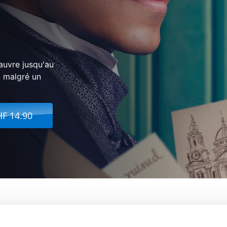
auvre jusqu'au
t malgré un
HF 14.90
nal History of David Copperfield
De:
Armando Iannucci