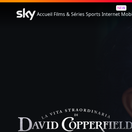
The Personal History of David
NEW
Accueil
Films & Séries
Sports
Internet
Mobi