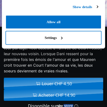
Show details
Allow all
7.4/10
1991
96 min
Drame
Settings
Dani, 14 ans, et sa grande soeur Maureen ont toujours
tout partagé. Tout bascule à l'arrivée de Court Foster,
leur nouveau voisin. Lorsque Dani ressent pour la
première fois les émois de l'amour et que Maureen
croit trouver en Court l'amour de sa vie, les deux
soeurs deviennent de vraies rivales.
Louer CHF 4.50
Acheter CHF 14.90
Disponible sur