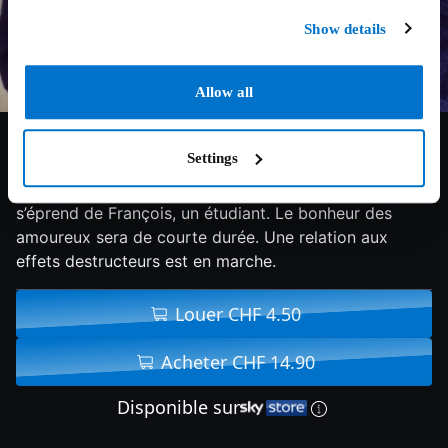
Show details
Allow all
6.7/10
1977
107 min
Romance
Settings
En vacances, Pomme, une jeune fille introvertie,
s’éprend de François, un étudiant. Le bonheur des
amoureux sera de courte durée. Une relation aux
effets destructeurs est en marche.
Louer CHF 4.50
Acheter CHF 14.90
Disponible sur