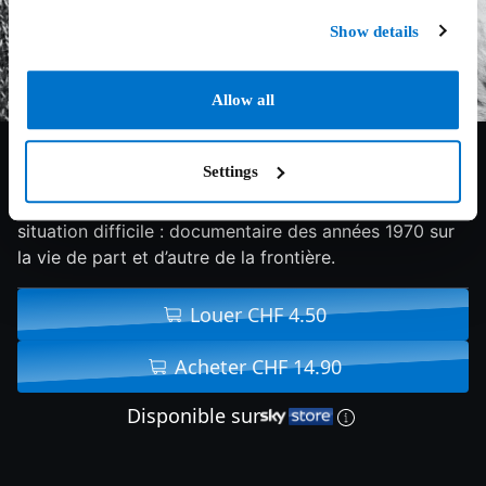
Show details
Allow all
3/10
1974
68 min
Documentaire
Settings
Les travailleurs italiens en Suisse sont dans une
situation difficile : documentaire des années 1970 sur
la vie de part et d’autre de la frontière.
Louer CHF 4.50
Acheter CHF 14.90
Disponible sur