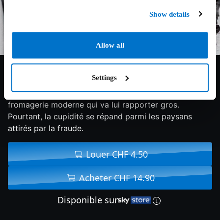
Show details
Allow all
6.9/10
1958
86 min
Comédie
Settings
Un paisible village de l’Emmental construit une
fromagerie moderne qui va lui rapporter gros.
Pourtant, la cupidité se répand parmi les paysans
attirés par la fraude.
Louer CHF 4.50
Acheter CHF 14.90
Disponible sur