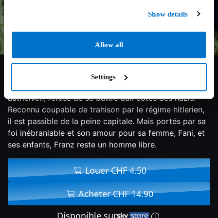
Show details
Allow all
7.2/10
2019
174 min
Drame
Settings
Inspiré de faits réels. Franz Jägerstätter, paysan
autrichien, refuse de se battre aux cotés des nazis.
Reconnu coupable de trahison par le régime hitlerien,
il est passible de la peine capitale. Mais portés par sa
foi inébranlable et son amour pour sa femme, Fani, et
ses enfants, Franz reste un homme libre.
Louer CHF 4.50
Acheter CHF 14.90
Disponible sur