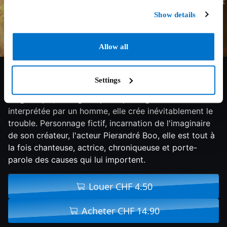
Show details
Allow all
7/10
2019
86 min
Documentaire
Settings
Greta Gratos, née sorcière, devenue fée, est une diva :
magnétique, étrange et poétique. Figure féminine
interprétée par un homme, elle crée inévitablement le
trouble. Personnage fictif, incarnation de l'imaginaire
de son créateur, l'acteur Pierandré Boo, elle est tout à
la fois chanteuse, actrice, chroniqueuse et porte-
parole des causes qui lui importent.
Louer CHF 4.50
Acheter CHF 14.90