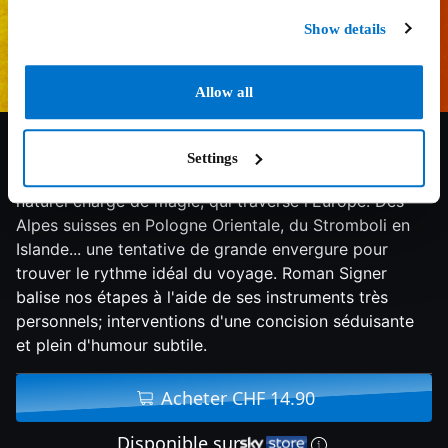
Show details
Allow all
6.8/10
1995
84 min
Documentaire
Settings
Ce film est une sorte de road-movie le long du sillon
naturel chargé de magie, qui traverse l'Europe. Des
Alpes suisses en Pologne Orientale, du Stromboli en
Islande... une tentative de grande envergure pour
trouver le rythme idéal du voyage. Roman Signer
balise nos étapes à l'aide de ses instruments très
personnels; interventions d'une concision séduisante
et plein d'humour subtile.
Acheter CHF 14.90
Disponible sur