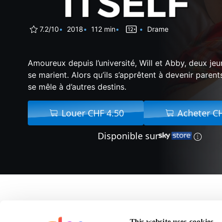
7.2/10
2018
112 min
Drame
Amoureux depuis l’université, Will et Abby, deux je
se marient. Alors qu’ils s’apprêtent à devenir parents
se mêle à d’autres destins.
Louer CHF 4.50
Acheter C
Disponible sur
A propos de Seule La V
This website uses cookies