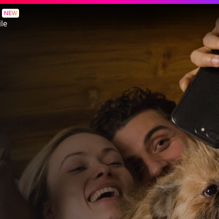
NEW
le