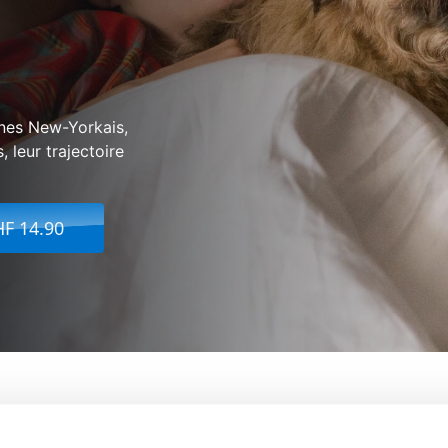
unes New-Yorkais,
, leur trajectoire
HF 14.90
ie...
De:
Dan Fogelman