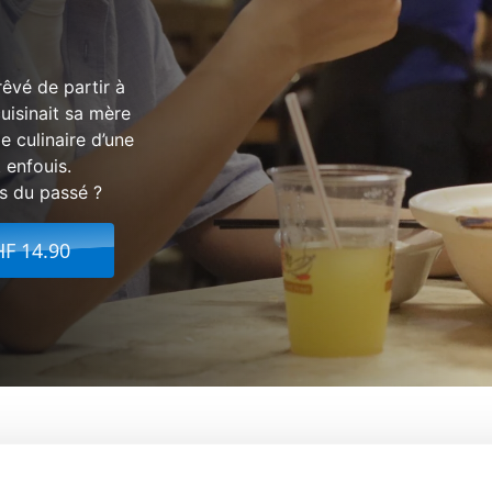
êvé de partir à
uisinait sa mère
e culinaire d’une
 enfouis.
rs du passé ?
HF 14.90
ur Des Ramen
De:
Eric Khoo