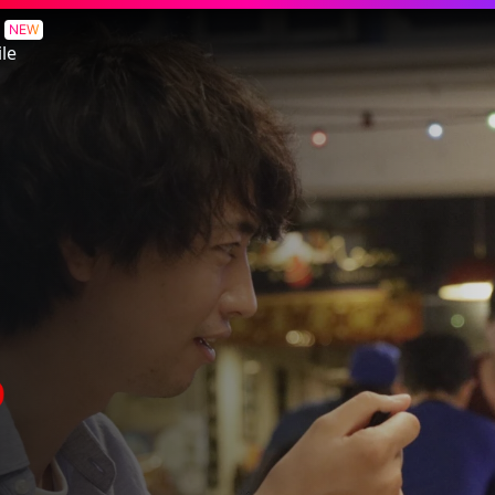
NEW
le