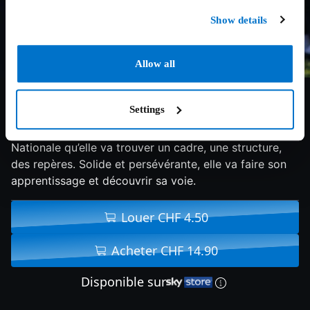
Show details
Allow all
5.7/10
2018
101 min
Drame
Settings
Laure a 23 ans. Elle se cherche. C’est dans la Marine
Nationale qu’elle va trouver un cadre, une structure,
des repères. Solide et persévérante, elle va faire son
apprentissage et découvrir sa voie.
Louer CHF 4.50
Acheter CHF 14.90
Disponible sur