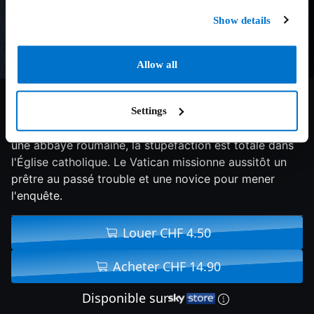
Show details
Allow all
5.9/10
2018
92 min
Horreur
Settings
Quand on apprend le suicide d'une jeune nonne dans
une abbaye roumaine, la stupéfaction est totale dans
l'Église catholique. Le Vatican missionne aussitôt un
prêtre au passé trouble et une novice pour mener
l'enquête.
Louer CHF 4.50
Acheter CHF 14.90
Disponible sur