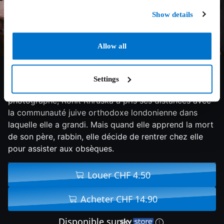
Show details
Allow all
6.9/10
2018
114 min
Drame
Settings
En partant vivre à Manhattan pour devenir
photographe, Ronit Khruska a pris ses distances avec
la communauté juive orthodoxe londonienne dans
laquelle elle a grandi. Mais quand elle apprend la mort
de son père, rabbin, elle décide de rentrer chez elle
pour assister aux obsèques.
Louer CHF 4.50
Acheter CHF 14.90
Disponible sur