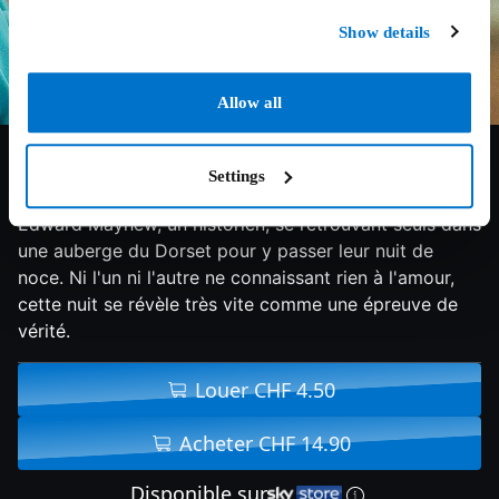
Show details
Allow all
6.1/10
2018
105 min
Drame
Settings
Angleterre, 1962. Florence Ponting, jeune violoniste et
Edward Mayhew, un historien, se retrouvant seuls dans
une auberge du Dorset pour y passer leur nuit de
noce. Ni l'un ni l'autre ne connaissant rien à l'amour,
cette nuit se révèle très vite comme une épreuve de
vérité.
Louer CHF 4.50
Acheter CHF 14.90
Disponible sur