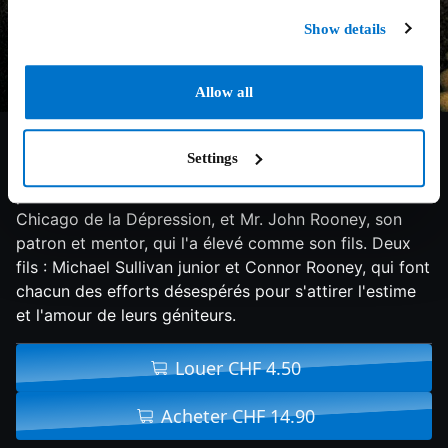
Show details
Allow all
7.4/10
2002
112 min
Drame
Settings
En 1930, deux pères : Michael Sullivan, un tueur
professionnel au service de la mafia irlandaise dans le
Chicago de la Dépression, et Mr. John Rooney, son
patron et mentor, qui l'a élevé comme son fils. Deux
fils : Michael Sullivan junior et Connor Rooney, qui font
chacun des efforts désespérés pour s'attirer l'estime
et l'amour de leurs géniteurs.
Louer CHF 4.50
Acheter CHF 14.90