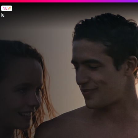
o
NEW
le