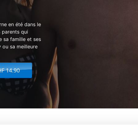
rne en été dans le
s parents qui
 sa famille et ses
 ou sa meilleure
HF 14.90
, My Love: Canto Uno
De:
Abdellatif Kechiche