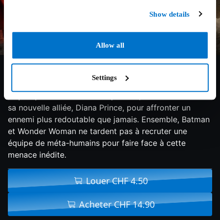
Show details
Allow all
6.1/10
2017
120 min
Action
Settings
Après avoir retrouvé foi en l'humanité, Bruce Wayne,
inspiré par l'altruisme de Superman, sollicite l'aide de
sa nouvelle alliée, Diana Prince, pour affronter un
ennemi plus redoutable que jamais. Ensemble, Batman
et Wonder Woman ne tardent pas à recruter une
équipe de méta-humains pour faire face à cette
menace inédite.
Louer CHF 4.50
Acheter CHF 14.90