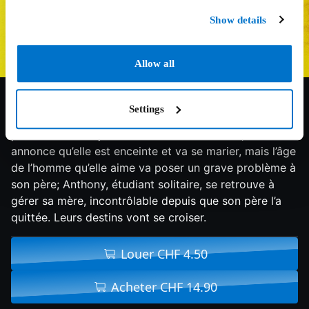
Show details
Allow all
6.5/10
2017
105 min
Drame
Settings
Joséphine et Tomas viennent de se marier, mais la
part obscure du jeune homme se révèle vite; Mélanie
annonce qu’elle est enceinte et va se marier, mais l’âge
de l’homme qu’elle aime va poser un grave problème à
son père; Anthony, étudiant solitaire, se retrouve à
gérer sa mère, incontrôlable depuis que son père l’a
quittée. Leurs destins vont se croiser.
Louer CHF 4.50
Acheter CHF 14.90