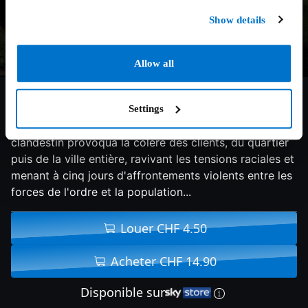
Show details
Allow all
7.2/10
2017
137 min
Drame
Settings
Le 23 juillet 1967, une descente de police dans un bar
clandestin provoqua la colère des clients, du quartier
puis de la ville entière, ravivant les tensions raciales et
menant à cinq jours d'affrontements violents entre les
forces de l'ordre et la population...
Louer CHF 4.50
Acheter CHF 14.90
Disponible sur