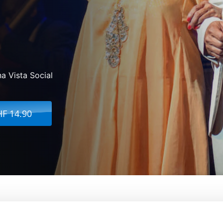
a Vista Social
HF 14.90
ta Social Club: Adios
De:
Lucy Walker