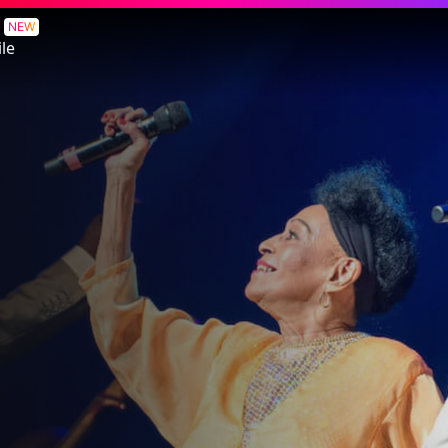
NEW
le