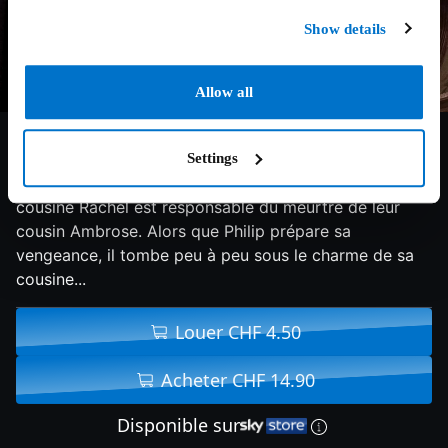
Show details
Allow all
5.7/10
2017
106 min
Drame
Settings
Jeune orphelin, Philip est persuadé que sa mystérieuse
cousine Rachel est responsable du meurtre de leur
cousin Ambrose. Alors que Philip prépare sa
vengeance, il tombe peu à peu sous le charme de sa
cousine...
Louer CHF 4.50
Acheter CHF 14.90
Disponible sur