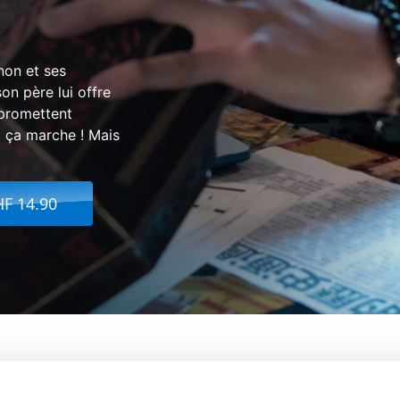
nnon et ses
n père lui offre
 promettent
t ça marche ! Mais
HF 14.90
Faites Un Voeu
De:
John R. Leonetti