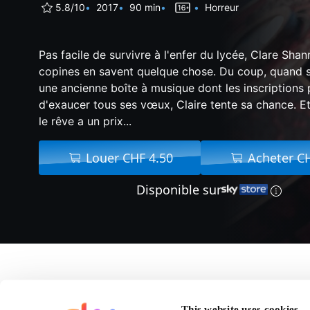
5.8/10
2017
90 min
Horreur
Pas facile de survivre à l'enfer du lycée, Clare Sha
copines en savent quelque chose. Du coup, quand so
une ancienne boîte à musique dont les inscriptions
d'exaucer tous ses vœux, Claire tente sa chance. E
le rêve a un prix...
Louer CHF 4.50
Acheter C
Disponible sur
A propos de I Wish - 
This website uses cookies