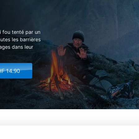
i fou tenté par un
utes les barrières
ages dans leur
HF 14.90
de La Vallée Des Loups
De:
Jean-Mic