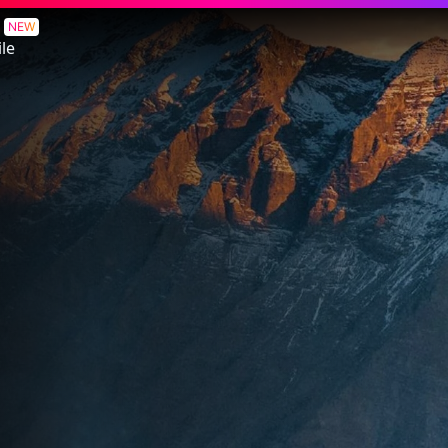
NEW
le