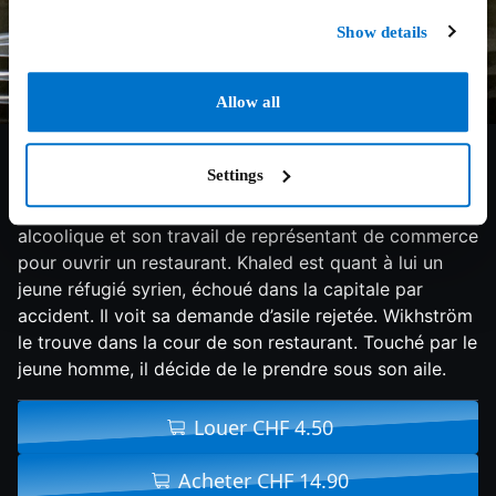
Show details
Allow all
7/10
2017
98 min
Comédie
Settings
Helsinki. Deux destins qui se croisent. Wikhström,
décide de changer de vie en quittant sa femme
alcoolique et son travail de représentant de commerce
pour ouvrir un restaurant. Khaled est quant à lui un
jeune réfugié syrien, échoué dans la capitale par
accident. Il voit sa demande d’asile rejetée. Wikhström
le trouve dans la cour de son restaurant. Touché par le
jeune homme, il décide de le prendre sous son aile.
Louer CHF 4.50
Acheter CHF 14.90