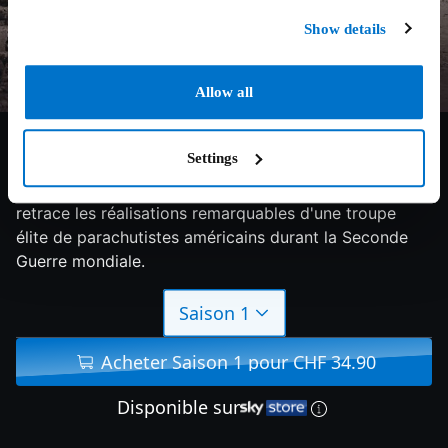
Show details
Allow all
8.6/10
2001
1 saison
Action
Settings
Cette mini-série historique HBO en 10 épisodes
retrace les réalisations remarquables d'une troupe
élite de parachutistes américains durant la Seconde
Guerre mondiale.
Saison 1
Acheter Saison 1 pour CHF 34.90
Disponible sur