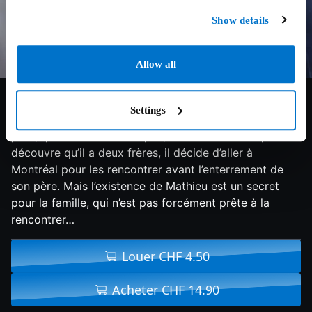
Show details
Allow all
7/10
2016
98 min
Drame
Settings
Mathieu reçoit un matin un appel du Canada : son
père, qu’il ne connaissait pas, est décédé. Lorsqu’il
découvre qu’il a deux frères, il décide d’aller à
Montréal pour les rencontrer avant l’enterrement de
son père. Mais l’existence de Mathieu est un secret
pour la famille, qui n’est pas forcément prête à la
rencontrer…
Louer CHF 4.50
Acheter CHF 14.90