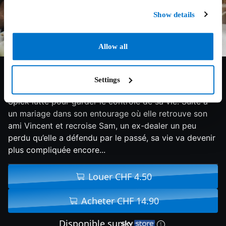
Show details
Allow all
5.9/10
2016
90 min
Comédie
Settings
Avocate, célibataire, mère de deux filles, Victoria
Spick lutte pour garder le contrôle de sa vie. Suite à
un mariage dans son entourage où elle retrouve son
ami Vincent et recroise Sam, un ex-dealer un peu
perdu qu’elle a défendu par le passé, sa vie va devenir
plus compliquée encore...
Louer CHF 4.50
Acheter CHF 14.90
Disponible sur