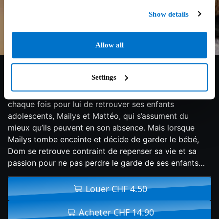
Show details
Allow all
6.8/10
2015
89 min
Drame
Settings
Marin pêcheur en haute mer, Dom, 36 ans, ne rentre
que quelques jours par mois à terre. L’occasion à
chaque fois pour lui de retrouver ses enfants
adolescents, Mailys et Mattéo, qui s’assument du
mieux qu’ils peuvent en son absence. Mais lorsque
Mailys tombe enceinte et décide de garder le bébé,
Dom se retrouve contraint de repenser sa vie et sa
passion pour ne pas perdre le garde de ses enfants…
Louer CHF 4.50
Acheter CHF 14.90