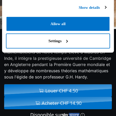
Show details
Allow all
7.2/10
2016
108 min
Drame
Settings
Srinivasa Ramanujan est un des plus grands
mathématiciens de notre temps. Élevé à Madras en
Inde, il intègre la prestigieuse université de Cambridge
en Angleterre pendant la Première Guerre mondiale et
y développe de nombreuses théories mathématiques
sous l'égide de son professeur G.H. Hardy.
Louer CHF 4.50
Acheter CHF 14.90
Disponible sur