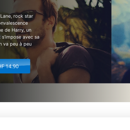
e Lane, rock star
convalescence
e de Harry, un
t s’impose avec sa
on va peu à peu
HF 14.90
 Splash
De:
Luca Guadagnino