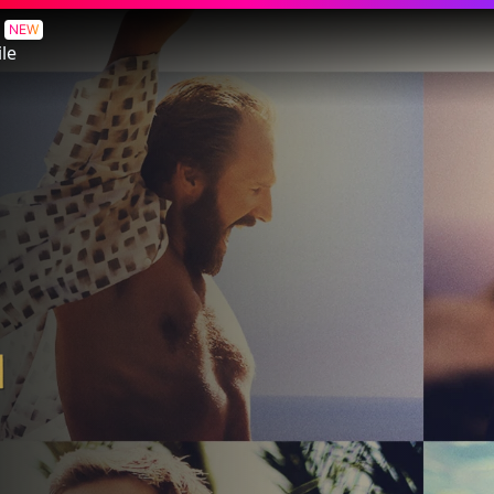
NEW
le