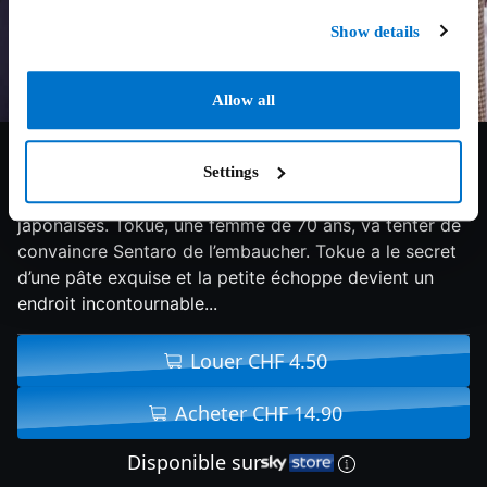
Show details
Allow all
7.4/10
2015
113 min
Drame
Settings
Les dorayakis sont des pâtisseries traditionnelles
japonaises. Tokue, une femme de 70 ans, va tenter de
convaincre Sentaro de l’embaucher. Tokue a le secret
d’une pâte exquise et la petite échoppe devient un
endroit incontournable...
Louer CHF 4.50
Acheter CHF 14.90
Disponible sur