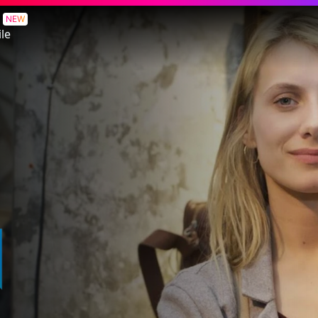
NEW
le