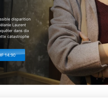
ssible disparition
Mélanie Laurent
nquêter dans dix
ette catastrophe
HF 14.90
de Demain
De:
Cyril Dion