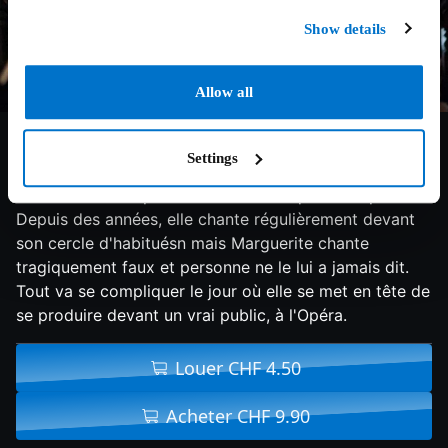
Show details
Allow all
6.4/10
2015
127 min
Drame
Settings
Paris, les années 20. Marguerite Dumont est une
femme fortunée passionnée de musique et d'opéra.
Depuis des années, elle chante régulièrement devant
son cercle d'habituésn mais Marguerite chante
tragiquement faux et personne ne le lui a jamais dit.
Tout va se compliquer le jour où elle se met en tête de
se produire devant un vrai public, à l'Opéra.
Louer CHF 4.50
Acheter CHF 9.90