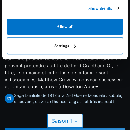
Show details
Allow all
8.1/10
2015
6 saisons
Drame
Les héritiers de Downton Abbey ayant péri lors du
Settings
naufrage du Titanic, la famille Crawley se retrouve
dans une position délicate, les trois descendantes ne
pouvant prétendre au titre de Lord Grantham. Or, le
titre, le domaine et la fortune de la famille sont
indissociables. Matthew Crawley, nouveau successeur
et lointain cousin, arrive à Downton Abbey.
Saga familiale de 1912 à la 2nd Guerre Mondiale : subtile,
émouvant, un zest d'humour anglais, et très instructif.
Saison 1