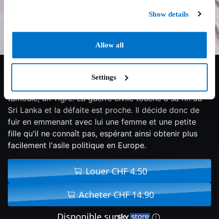
Show details
Allow all
6.8/10
2015
109 min
Drame
Settings
Dheepan est un combattant de l'indépendance
tamoule, un Tigre. La guerre civile touche à sa fin au
Sri Lanka et la défaite est proche. Il décide donc de
fuir en emmenant avec lui une femme et une petite
fille qu'il ne connaît pas, espérant ainsi obtenir plus
facilement l'asile politique en Europe.
Louer CHF 4.50
Acheter CHF 14.90
Disponible sur