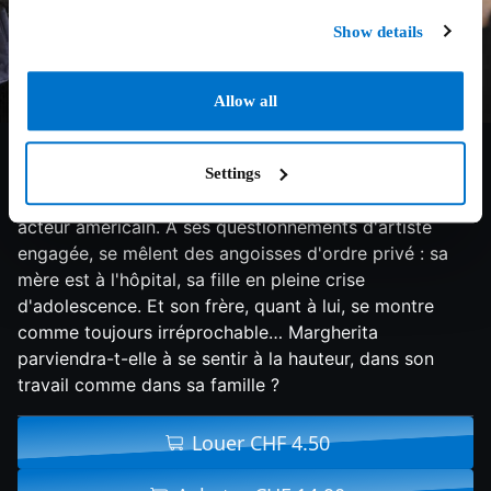
Show details
Allow all
6.6/10
2015
107 min
Drame
Margherita est une réalisatrice en plein tournage d'un
Settings
film dont le rôle principal est tenu par un célèbre
acteur américain. À ses questionnements d'artiste
engagée, se mêlent des angoisses d'ordre privé : sa
mère est à l'hôpital, sa fille en pleine crise
d'adolescence. Et son frère, quant à lui, se montre
comme toujours irréprochable… Margherita
parviendra-t-elle à se sentir à la hauteur, dans son
travail comme dans sa famille ?
Louer CHF 4.50