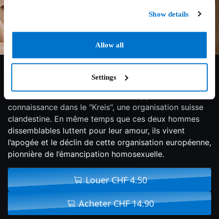
Show details
Allow all
6.5/10
2014
102 min
Drame
Settings
Zurich, 1958. Ernst Ostertag, un enseignant timide, et
l’artiste de variété allemand Röbi Rapp font
connaissance dans le "Kreis", une organisation suisse
clandestine. En même temps que ces deux hommes
dissemblables luttent pour leur amour, ils vivent
l’apogée et le déclin de cette organisation européenne,
pionnière de l’émancipation homosexuelle.
Louer CHF 4.50
Acheter CHF 14.90