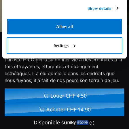
Show details
Allow all
6.9/10
2014
95 min
Documentaire
Settings
Qui se cache derrière le créateur du célèbre ALIEN?
L’artiste HR Giger a su donner vie à des créatures à la
fois effrayantes, effarantes et étrangement
esthétiques. Il a élu domicile dans les endroits que
nous fuyons; il a fait de nos peurs son terrain de jeu.
Louer CHF 4.50
Acheter CHF 14.90
Disponible sur