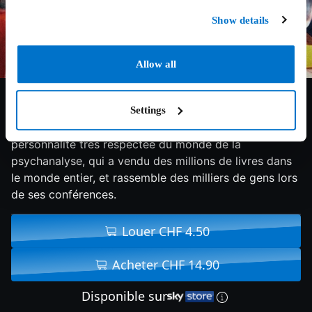
Show details
Allow all
5.2/10
2014
77 min
Documentaire
Settings
Un documentaire intime sur Irvin D. Yalom,
personnalité très respectée du monde de la
psychanalyse, qui a vendu des millions de livres dans
le monde entier, et rassemble des milliers de gens lors
de ses conférences.
Louer CHF 4.50
Acheter CHF 14.90
Disponible sur