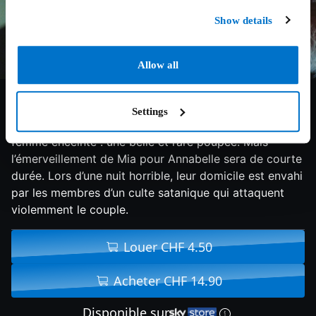
Show details
Allow all
5.8/10
2014
94 min
Horreur
Settings
John Form a trouvé le cadeau parfait pour Mia, sa
femme enceinte : une belle et rare poupée. Mais
l’émerveillement de Mia pour Annabelle sera de courte
durée. Lors d’une nuit horrible, leur domicile est envahi
par les membres d’un culte satanique qui attaquent
violemment le couple.
Louer CHF 4.50
Acheter CHF 14.90
Disponible sur