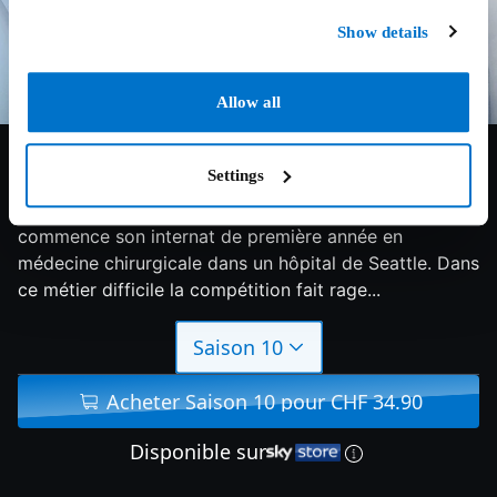
Show details
Allow all
8.2/10
2025
13 saisons
Drame
Settings
Meredith Grey, fille d'un chirurgien très réputé,
commence son internat de première année en
médecine chirurgicale dans un hôpital de Seattle. Dans
ce métier difficile la compétition fait rage...
Saison 10
Acheter Saison 10 pour CHF 34.90
Disponible sur