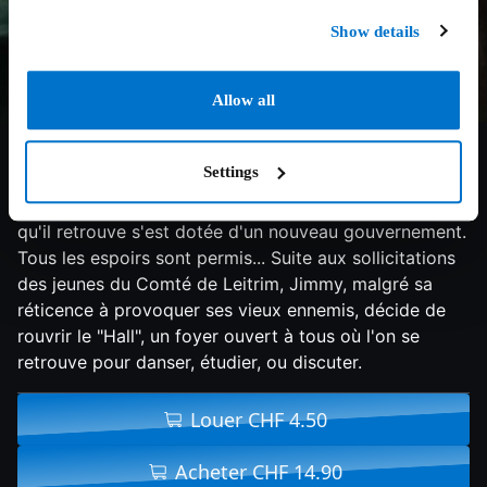
Show details
Allow all
6.8/10
2014
109 min
Drame
Settings
1932. Après un exil de 10 ans aux États-Unis, Jimmy
Gralton rentre au pays pour aider sa mère. L'Irlande
qu'il retrouve s'est dotée d'un nouveau gouvernement.
Tous les espoirs sont permis... Suite aux sollicitations
des jeunes du Comté de Leitrim, Jimmy, malgré sa
réticence à provoquer ses vieux ennemis, décide de
rouvrir le "Hall", un foyer ouvert à tous où l'on se
retrouve pour danser, étudier, ou discuter.
Louer CHF 4.50
Acheter CHF 14.90