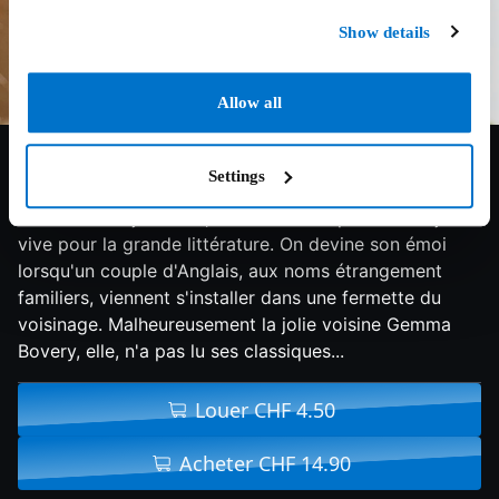
Show details
Allow all
6.2/10
2014
90 min
Drame
Settings
Martin est boulanger dans un village normand. De ses
ambitions de jeunesse, il lui reste une passion toujours
vive pour la grande littérature. On devine son émoi
lorsqu'un couple d'Anglais, aux noms étrangement
familiers, viennent s'installer dans une fermette du
voisinage. Malheureusement la jolie voisine Gemma
Bovery, elle, n'a pas lu ses classiques...
Louer CHF 4.50
Acheter CHF 14.90