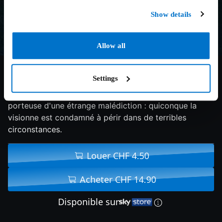
Show details
Allow all
6.7/10
2002
110 min
Horreur
Settings
Rachel Keller découvre que cette cassette est
porteuse d'une étrange malédiction : quiconque la
visionne est condamné à périr dans de terribles
circonstances.
Louer CHF 4.50
Acheter CHF 14.90
Disponible sur