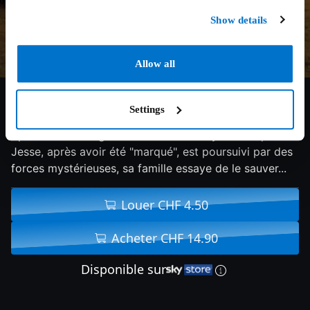
Show details
Allow all
5.4/10
2014
96 min
Horreur
Settings
Spin-off de la saga Paranormal Activity : alors que
Jesse, après avoir été "marqué", est poursuivi par des
forces mystérieuses, sa famille essaye de le sauver...
Louer CHF 4.50
Acheter CHF 14.90
Disponible sur