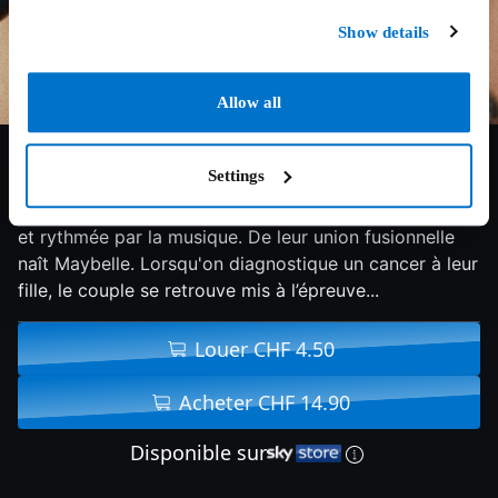
Show details
Allow all
7.7/10
2012
110 min
Drame
Settings
Didier et Élise vivent une histoire d'amour passionnée
et rythmée par la musique. De leur union fusionnelle
naît Maybelle. Lorsqu'on diagnostique un cancer à leur
fille, le couple se retrouve mis à l’épreuve...
Louer CHF 4.50
Acheter CHF 14.90
Disponible sur