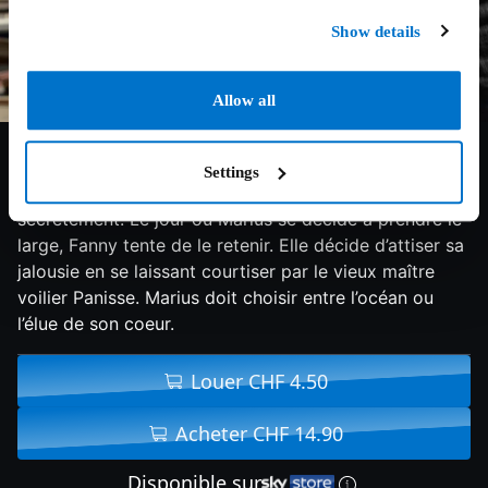
Show details
Allow all
6.4/10
2013
93 min
Drame
Settings
Depuis leur enfance, Marius et Fanny s’aiment
secrètement. Le jour où Marius se décide à prendre le
large, Fanny tente de le retenir. Elle décide d’attiser sa
jalousie en se laissant courtiser par le vieux maître
voilier Panisse. Marius doit choisir entre l’océan ou
l’élue de son coeur.
Louer CHF 4.50
Acheter CHF 14.90
Disponible sur